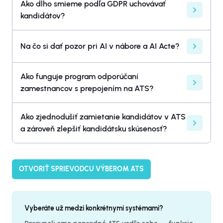
Ako dlho smieme podľa GDPR uchovávať
kandidátov?
Na čo si dať pozor pri AI v nábore a AI Acte?
Ako funguje program odporúčaní
zamestnancov s prepojením na ATS?
Ako zjednodušiť zamietanie kandidátov v ATS
a zároveň zlepšiť kandidátsku skúsenosť?
OTVORIŤ SPRIEVODCU VÝBEROM ATS
Vyberáte už medzi konkrétnymi systémami?