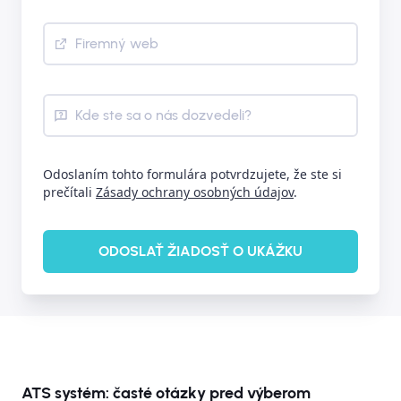
Firemný web
Kde ste sa o nás dozvedeli?
Odoslaním tohto formulára potvrdzujete, že ste si
prečítali
Zásady ochrany osobných údajov
.
ODOSLAŤ ŽIADOSŤ O UKÁŽKU
ATS systém: časté otázky pred výberom