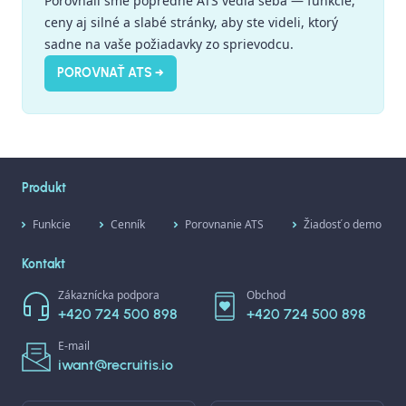
Porovnali sme popredné ATS vedľa seba — funkcie,
ceny aj silné a slabé stránky, aby ste videli, ktorý
sadne na vaše požiadavky zo sprievodcu.
POROVNAŤ ATS →
Produkt
Funkcie
Cenník
Porovnanie ATS
Žiadosť o demo
Kontakt
Zákaznícka podpora
Obchod
+420 724 500 898
+420 724 500 898
E-mail
iwant@recruitis.io