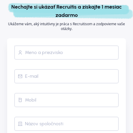
Nechajte si ukázať Recruitis a získajte 1 mesiac
zadarmo
Ukážeme vám, aký intuitívny je práca s Recruitisom a zodpovieme vaše
otázky.
Meno a priezvisko
E-mail
Mobil
Názov spoločnosti