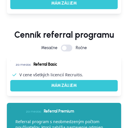
MÁM ZÁUJEM
Cenník referral programu
Mesačne
Ročne
Referral Basic
za mesiac
V cene všetkých licencií Recruitis.
MÁM ZÁUJEM
Referral Premium
za mesiac
Referral program s neobmedzeným počtom
používateľov, ktorý zahŕňa nastavenie odmien,