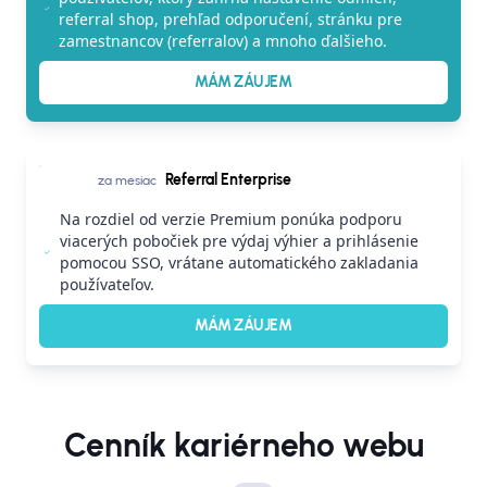
referral shop, prehľad odporučení, stránku pre
zamestnancov (referralov) a mnoho ďalšieho.
MÁM ZÁUJEM
Referral Enterprise
za mesiac
Na rozdiel od verzie Premium ponúka podporu
viacerých pobočiek pre výdaj výhier a prihlásenie
pomocou SSO, vrátane automatického zakladania
používateľov.
MÁM ZÁUJEM
Cenník kariérneho webu