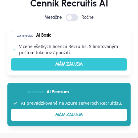
Cenník Recruitis AI
Mesačne
Ročne
AI Basic
za mesiac
V cene všetkých licencií Recruitis. S limitovaným
počtom tokenov / použití.
MÁM ZÁUJEM
AI Premium
za mesiac
AI prevádzkované na Azure serveroch Recruitisu.
MÁM ZÁUJEM