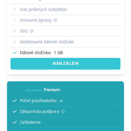
Viac právnych subjektov
Zmluvné úpravy
SSO
Dedikované dátové úložisko
Dátové úložisko:
1 GB
MÁM ZÁUJEM
Premium
za mesiac
Počet používateľov:
∞
Zákaznícka podpora
Zaškolenie