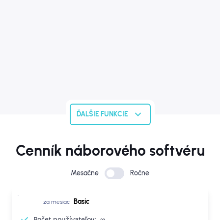
ĎALŠIE FUNKCIE
Cenník náborového softvéru
Mesačne
Ročne
Basic
za mesiac
Počet používateľov:
∞