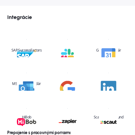
Integrácie
SAP SuccessFactors
Slack
Google kalendár
MS Office kalendár
Google
Linkedin
HiBob
Zapier
Scaut – background
screening
Prepojenie s pracovnými portálmi