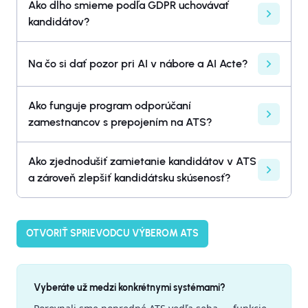
Ako dlho smieme podľa GDPR uchovávať
kandidátov?
Na čo si dať pozor pri AI v nábore a AI Acte?
Ako funguje program odporúčaní
zamestnancov s prepojením na ATS?
Ako zjednodušiť zamietanie kandidátov v ATS
a zároveň zlepšiť kandidátsku skúsenosť?
OTVORIŤ SPRIEVODCU VÝBEROM ATS
Vyberáte už medzi konkrétnymi systémami?