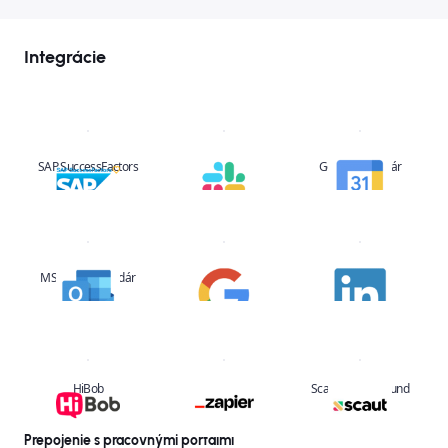
Integrácie
SAP SuccessFactors
Slack
Google kalendár
MS Office kalendár
Google
Linkedin
HiBob
Zapier
Scaut – background
screening
Prepojenie s pracovnými portálmi