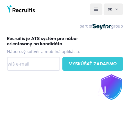
SK
part of
group
Recruitis je ATS systém pre nábor
orientovaný na kandidáta
Náborový softvér a mobilná aplikácia.
VYSKÚŠAŤ ZADARMO
AI
included