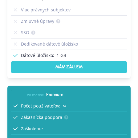
Viac právnych subjektov
Zmluvné úpravy
SSO
Dedikované dátové úložisko
Dátové úložisko:
1 GB
MÁM ZÁUJEM
Premium
za mesiac
Počet používateľov:
∞
Zákaznícka podpora
Zaškolenie