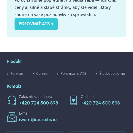
Porovnali sme popredné ATS vedľa seba — funkcie,
ceny aj silné a slabé stránky, aby ste videli, ktorý
sadne na vaše požiadavky zo sprievodcu.
POROVNAŤ ATS →
Produkt
Funkcie
Cenník
Porovnanie ATS
Žiadosť o demo
Kontakt
Zákaznícka podpora
Obchod
+420 724 500 898
+420 724 500 898
E-mail
iwant@recruitis.io