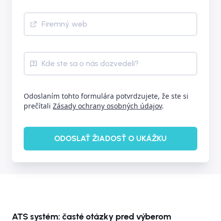
Firemný web
Kde ste sa o nás dozvedeli?
Odoslaním tohto formulára potvrdzujete, že ste si
prečítali
Zásady ochrany osobných údajov
.
ODOSLAŤ ŽIADOSŤ O UKÁŽKU
ATS systém: časté otázky pred výberom