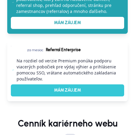
referral shop, prehľad odporučení, stránku pre
zamestnancov (referralov) a mnoho ďalšieho.
MÁM ZÁUJEM
Referral Enterprise
za mesiac
Na rozdiel od verzie Premium ponúka podporu
viacerých pobočiek pre výdaj výhier a prihlásenie
pomocou SSO, vrátane automatického zakladania
používateľov.
MÁM ZÁUJEM
Cenník kariérneho webu