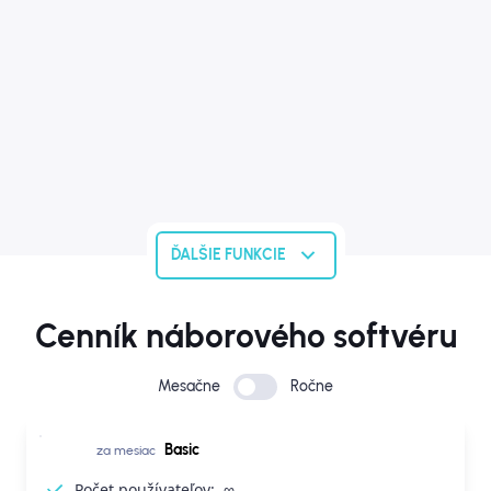
ĎALŠIE FUNKCIE
Cenník náborového softvéru
Mesačne
Ročne
Basic
za mesiac
Počet používateľov:
∞