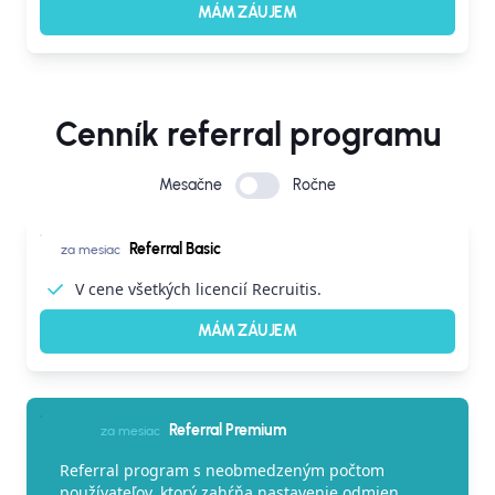
MÁM ZÁUJEM
Cenník referral programu
Mesačne
Ročne
Referral Basic
za mesiac
V cene všetkých licencií Recruitis.
MÁM ZÁUJEM
Referral Premium
za mesiac
Referral program s neobmedzeným počtom
používateľov, ktorý zahŕňa nastavenie odmien,