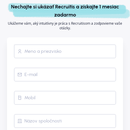
Nechajte si ukázať Recruitis a získajte 1 mesiac
zadarmo
Ukážeme vám, aký intuitívny je práca s Recruitisom a zodpovieme vaše
otázky.
Meno a priezvisko
E-mail
Mobil
Názov spoločnosti