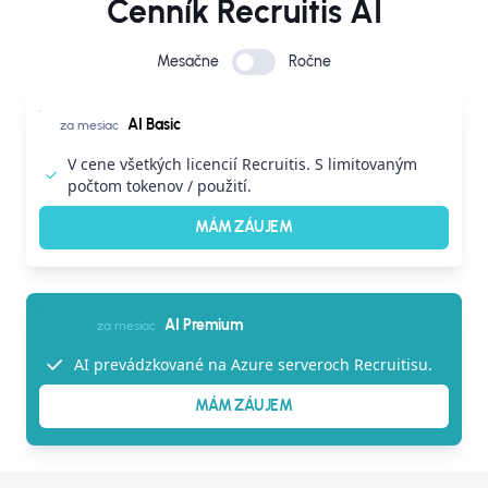
Cenník Recruitis AI
Mesačne
Ročne
AI Basic
za mesiac
V cene všetkých licencií Recruitis. S limitovaným
počtom tokenov / použití.
MÁM ZÁUJEM
AI Premium
za mesiac
AI prevádzkované na Azure serveroch Recruitisu.
MÁM ZÁUJEM